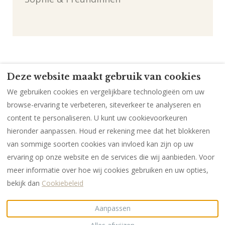
Deze website maakt gebruik van cookies
Meidenweekend
Meidenweekend (1)
We gebruiken cookies en vergelijkbare technologieën om uw
Meidenweekend (2)
Meidenweekend (3)
browse-ervaring te verbeteren, siteverkeer te analyseren en
afdruk
Gegevensbescherming
content te personaliseren. U kunt uw cookievoorkeuren
hieronder aanpassen. Houd er rekening mee dat het blokkeren
van sommige soorten cookies van invloed kan zijn op uw
ervaring op onze website en de services die wij aanbieden. Voor
Nederlands
EUR
+49 171 129 249 3
meer informatie over hoe wij cookies gebruiken en uw opties,
bekijk dan
Cookiebeleid
Dorfstr. 27, Krumstedt,
©
2026
Nordsee-
Schleswig-Holstein,
Vintagehaus
Alle rechten
Duitsland 25727
.
voorbehouden
-
Aanpassen
E-mail
:
Aangedreven door
Lodgify