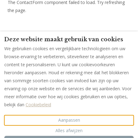
The ContactForm component failed to load. Try refreshing
the page.
Deze website maakt gebruik van cookies
Meidenweekend
Meidenweekend (1)
We gebruiken cookies en vergelijkbare technologieën om uw
Meidenweekend (2)
Meidenweekend (3)
browse-ervaring te verbeteren, siteverkeer te analyseren en
afdruk
Gegevensbescherming
content te personaliseren. U kunt uw cookievoorkeuren
hieronder aanpassen. Houd er rekening mee dat het blokkeren
van sommige soorten cookies van invloed kan zijn op uw
ervaring op onze website en de services die wij aanbieden. Voor
Nederlands
EUR
+49 171 129 249 3
meer informatie over hoe wij cookies gebruiken en uw opties,
bekijk dan
Cookiebeleid
Dorfstr. 27, Krumstedt,
©
2026
Nordsee-
Schleswig-Holstein,
Vintagehaus
Alle rechten
Duitsland 25727
.
voorbehouden
-
Aanpassen
E-mail
:
Aangedreven door
Lodgify
Alles afwijzen
info@nordsee-
vintagehaus.de